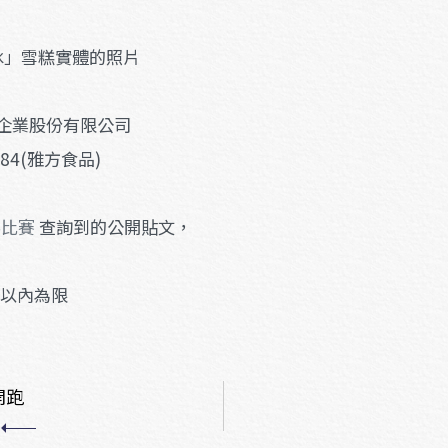
冰」雪糕實體的照片
際企業股份有限公司
984(雅方食品)
影比賽
查詢到的公開貼文，
字以內為限
開跑