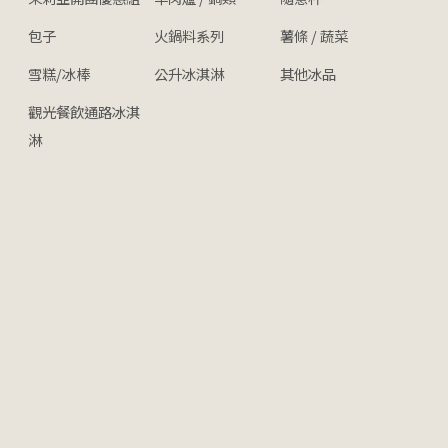
包子
火鍋料系列
薯條 / 蔬菜
雪糕/冰棒
公升冰淇淋
其他冰品
觀光餐飲通路冰淇
淋