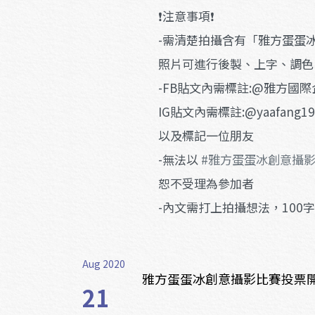
❗️注意事項❗️
-需清楚拍攝含有「雅方蛋蛋
照片可進行後製、上字、調色
-FB貼文內需標註:@雅方國
IG貼文內需標註:@yaafang1
以及標記一位朋友
-無法以
#雅方蛋蛋冰創意攝
恕不受理為參加者
-內文需打上拍攝想法，100
Aug 2020
雅方蛋蛋冰創意攝影比賽投票
21