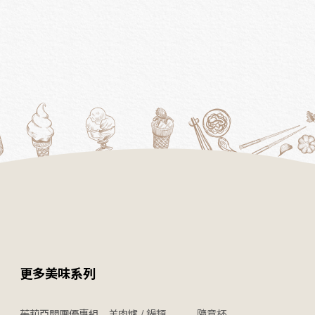
更多美味系列
茱莉亞開團優惠組
羊肉爐 / 鍋類
隨意杯