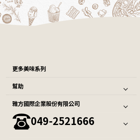
更多美味系列
茱莉亞開團優惠組
羊肉爐 / 鍋類
幫助
隨意杯
包子
第一次購買
訂單查詢
雅方國際企業股份有限公司
火鍋料系列
薯條 / 蔬菜
會員中心
049-2521666
雪糕/冰棒
公升冰淇淋
其他冰品
觀光餐飲通路冰淇淋