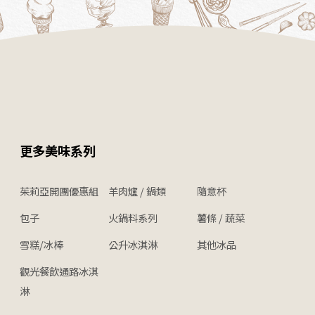
更多美味系列
茱莉亞開團優惠組
羊肉爐 / 鍋類
隨意杯
包子
火鍋料系列
薯條 / 蔬菜
雪糕/冰棒
公升冰淇淋
其他冰品
觀光餐飲通路冰淇
淋