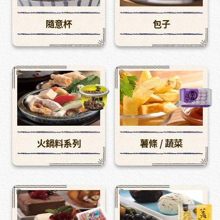
隨意杯
包子
火鍋料系列
薯條 / 蔬菜