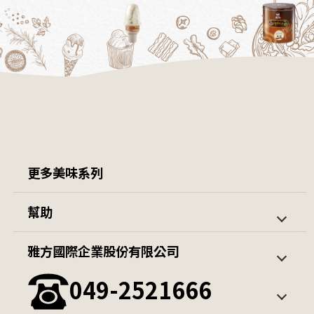
更多美味系列
茱莉亞開團優惠組
羊肉爐 / 鍋類
幫助
隨意杯
包子
第一次購買
訂單查詢
雅方國際企業股份有限公司
火鍋料系列
薯條 / 蔬菜
會員中心
049-2521666
雪糕/冰棒
公升冰淇淋
其他冰品
觀光餐飲通路冰淇淋