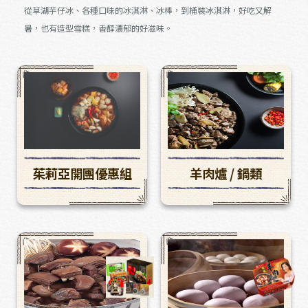
從草湖芋仔冰、各種口味的冰淇淋、冰棒，到桶裝冰淇淋，好吃又解
暑，也有造型雪糕，香醇濃郁的好滋味。
茱莉亞開團優惠組
羊肉爐 / 鍋類