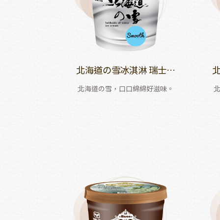
北海道の雪冰淇淋 瑞士巧
克力口味
北海道の雪，口口綿綿好滋味。