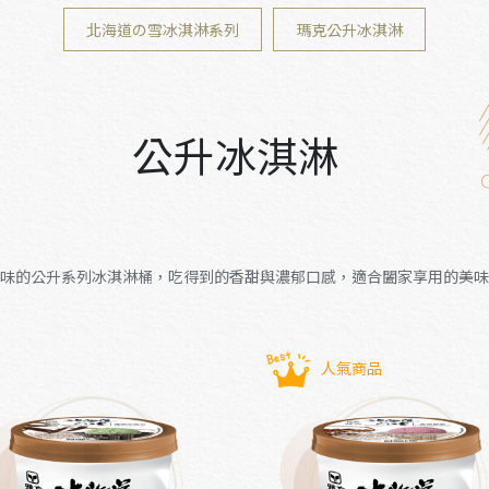
北海道の雪冰淇淋系列
瑪克公升冰淇淋
公升冰淇淋
味的公升系列冰淇淋桶，吃得到的香甜與濃郁口感，適合闔家享用的美味
人氣商品