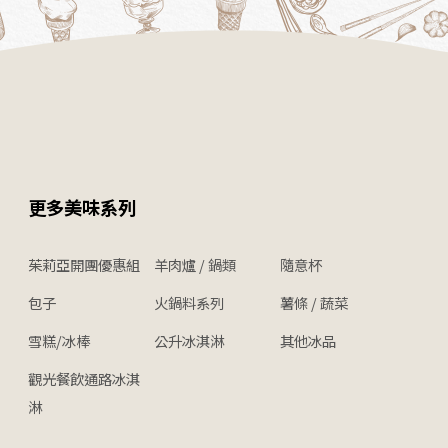
更多美味系列
茱莉亞開團優惠組
羊肉爐 / 鍋類
隨意杯
包子
火鍋料系列
薯條 / 蔬菜
雪糕/冰棒
公升冰淇淋
其他冰品
觀光餐飲通路冰淇
淋