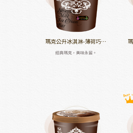
瑪克公升冰淇淋-薄荷巧克
瑪
力
經典瑪克，美味永留。