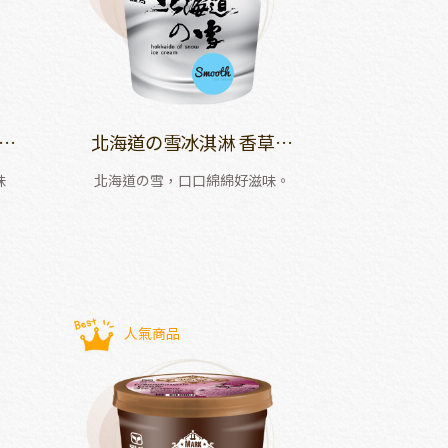
葡
北海道の雪冰淇淋 香草口
味
味
北海道の雪，口口綿綿好滋味。
人氣商品