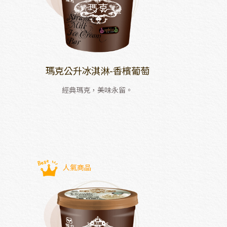
瑪克公升冰淇淋-香檳葡萄
經典瑪克，美味永留。
人氣商品