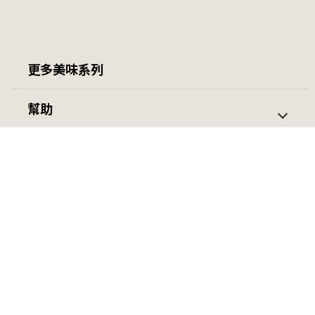
更多美味系列
茱莉亞開團優惠組
羊肉爐 / 鍋類
幫助
隨意杯
包子
第一次購買
訂單查詢
雅方國際企業股份有限公司
火鍋料系列
薯條 / 蔬菜
會員中心
049-2521666
雪糕/冰棒
公升冰淇淋
其他冰品
觀光餐飲通路冰淇淋
傳真: 049-2521647
Email:
yaafangcom@yahoo.com.tw
地址: 彰化縣芬園鄉彰南路2段761號
食品業者登錄字號：B-152903486-00000-6