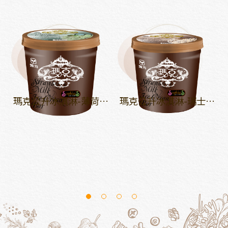
瑪克公升冰淇淋-薄荷巧
瑪克公升冰淇淋-瑞士巧
克力
克力
1
2
3
4