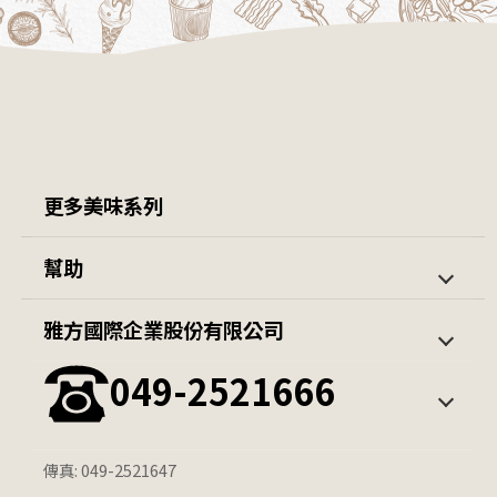
更多美味系列
羊肉爐 / 鍋類
隨意杯
幫助
包子
火鍋料系列
第一次購買
訂單查詢
雅方國際企業股份有限公司
薯條 / 蔬菜
雪糕/冰棒
會員中心
049-2521666
公升冰淇淋
其他冰品
觀光餐飲通路冰淇淋
傳真: 049-2521647