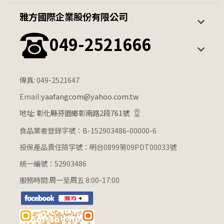
隨意杯
包子
第一次購買
訂單查詢
雅方國際企業股份有限公司
火鍋料系列
薯條 / 蔬菜
會員中心
049-2521666
雪糕/冰棒
公升冰淇淋
其他冰品
觀光餐飲通路冰淇淋
傳真: 049-2521647
Email:
yaafangcom@yahoo.com.tw
地址: 彰化縣芬園鄉彰南路2段761號
食品業者登錄字號：B-152903486-00000-6
投保產品責任險字號：明台0899第09PDT00033號
統一編號：52903486
服務時間:周一至周五 8:00-17:00