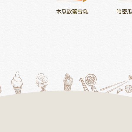
薩姆煉乳雪糕
木瓜歐蕾雪糕
哈密