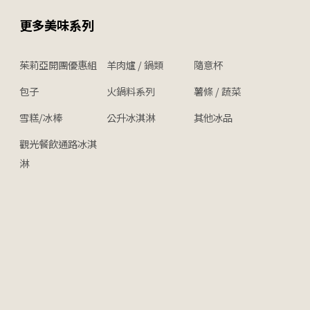
更多美味系列
茱莉亞開團優惠組
羊肉爐 / 鍋類
隨意杯
包子
火鍋料系列
薯條 / 蔬菜
雪糕/冰棒
公升冰淇淋
其他冰品
觀光餐飲通路冰淇
淋