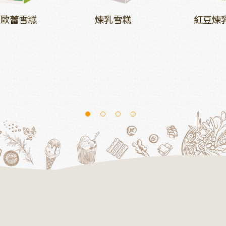
瓜歐蕾雪糕
煉乳雪糕
紅豆煉
1
2
3
4