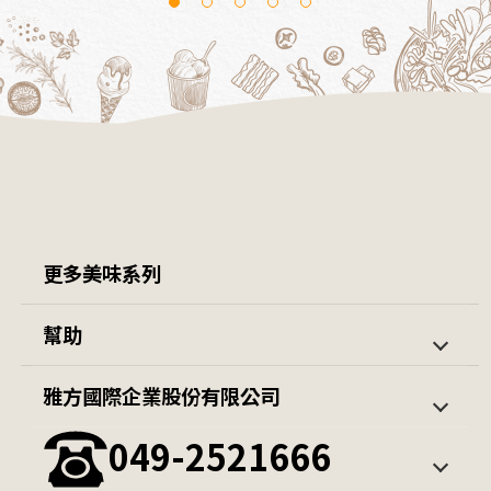
1
2
3
4
5
更多美味系列
羊肉爐 / 鍋類
隨意杯
幫助
包子
火鍋料系列
第一次購買
訂單查詢
雅方國際企業股份有限公司
薯條 / 蔬菜
雪糕/冰棒
會員中心
049-2521666
公升冰淇淋
其他冰品
觀光餐飲通路冰淇淋