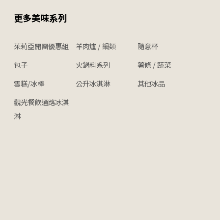
更多美味系列
茱莉亞開團優惠組
羊肉爐 / 鍋類
隨意杯
包子
火鍋料系列
薯條 / 蔬菜
雪糕/冰棒
公升冰淇淋
其他冰品
觀光餐飲通路冰淇
淋