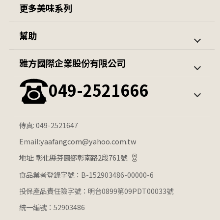
更多美味系列
茱莉亞開團優惠組
羊肉爐 / 鍋類
幫助
隨意杯
包子
第一次購買
訂單查詢
雅方國際企業股份有限公司
火鍋料系列
薯條 / 蔬菜
會員中心
049-2521666
雪糕/冰棒
公升冰淇淋
其他冰品
觀光餐飲通路冰淇淋
傳真: 049-2521647
Email:
yaafangcom@yahoo.com.tw
地址: 彰化縣芬園鄉彰南路2段761號
食品業者登錄字號：B-152903486-00000-6
投保產品責任險字號：明台0899第09PDT00033號
統一編號：52903486