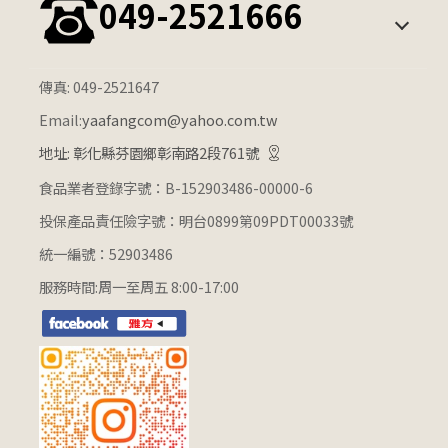
049-2521666
雪糕/冰棒
公升冰淇淋
其他冰品
觀光餐飲通路冰淇淋
傳真: 049-2521647
Email:
yaafangcom@yahoo.com.tw
地址: 彰化縣芬園鄉彰南路2段761號
食品業者登錄字號：B-152903486-00000-6
投保產品責任險字號：明台0899第09PDT00033號
統一編號：52903486
服務時間:周一至周五 8:00-17:00