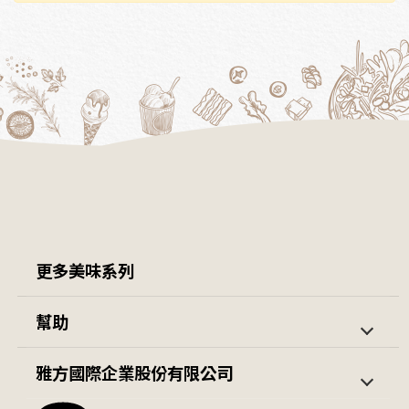
更多美味系列
茱莉亞開團優惠組
羊肉爐 / 鍋類
幫助
隨意杯
包子
第一次購買
訂單查詢
雅方國際企業股份有限公司
火鍋料系列
薯條 / 蔬菜
會員中心